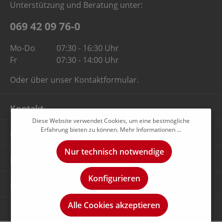
Unterstützung und Beratung unter:
069 42 09 76-0
Mo-Do
07:30 - 16:30 Uhr
Fr
07:30 - 14:00 Uhr
Oder über unser
Kontaktformular
.
Kontakt
Diese Website verwendet Cookies, um eine bestmögliche
Erfahrung bieten zu können.
Mehr Informationen ...
Unternehmen
Nur technisch notwendige
Rechtliches
Konfigurieren
Newsletter
Alle Cookies akzeptieren