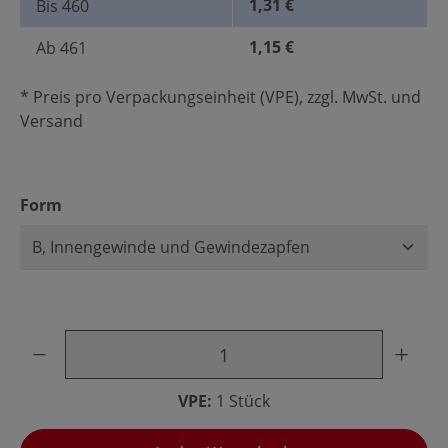
1,31 €
Bis
460
1,15 €
Ab
461
* Preis pro Verpackungseinheit (VPE), zzgl. MwSt. und
Versand
auswählen
Form
Produkt Anzahl: Gib den gewünschten Wert ein oder benu
VPE:
1 Stück