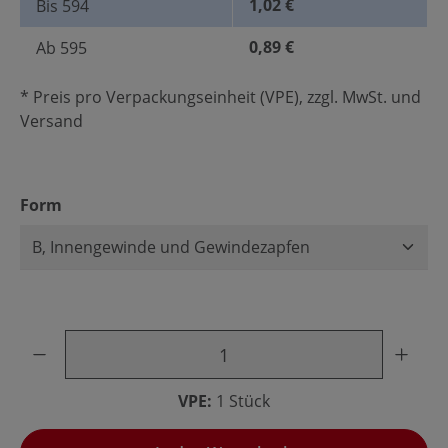
1,02 €
Bis
594
0,89 €
Ab
595
* Preis pro Verpackungseinheit (VPE), zzgl. MwSt. und
Versand
auswählen
Form
Produkt Anzahl: Gib den gewünschten Wert ein oder benu
VPE:
1 Stück