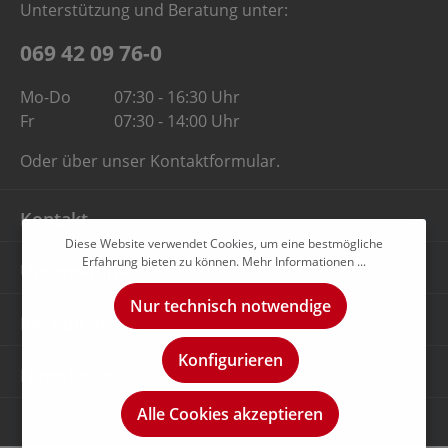
Unterstützung und Beratung unter:
069 42 09 76-0
Mo-Do
07:30 - 16:30 Uhr
Fr
07:30 - 14:00 Uhr
Oder über unser
Kontaktformular
.
Kontakt
Diese Website verwendet Cookies, um eine bestmögliche
Erfahrung bieten zu können.
Mehr Informationen ...
Unternehmen
Nur technisch notwendige
Rechtliches
Konfigurieren
Newsletter
Alle Cookies akzeptieren