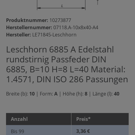
Produktnummer:
10273877
Herstellernummer:
07118.A-10x8x40-A4
Hersteller:
LE71845-Leschhorn
Leschhorn 6885 A Edelstahl
rundstirnig Passfeder DIN
6885, B=10 H=8 L=40 Material:
1.4571, DIN ISO 286 Passungen
Breite (b):
10
|
Form:
A
|
Höhe (h):
8
|
Länge (l):
40
Anzahl
Preis*
3,36 €
Bis
99