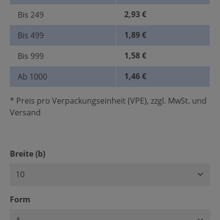
2,93 €
Bis
249
1,89 €
Bis
499
1,58 €
Bis
999
1,46 €
Ab
1000
* Preis pro Verpackungseinheit (VPE), zzgl. MwSt. und
Versand
auswählen
Breite (b)
auswählen
Form