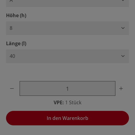
auswählen
Höhe (h)
auswählen
Länge (l)
Produkt Anzahl: Gib den gewünschten Wert ein oder benu
VPE:
1 Stück
In den Warenkorb