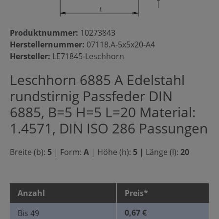
Produktnummer:
10273843
Herstellernummer:
07118.A-5x5x20-A4
Hersteller:
LE71845-Leschhorn
Leschhorn 6885 A Edelstahl
rundstirnig Passfeder DIN
6885, B=5 H=5 L=20 Material:
1.4571, DIN ISO 286 Passungen
Breite (b):
5
|
Form:
A
|
Höhe (h):
5
|
Länge (l):
20
Anzahl
Preis*
0,67 €
Bis
49