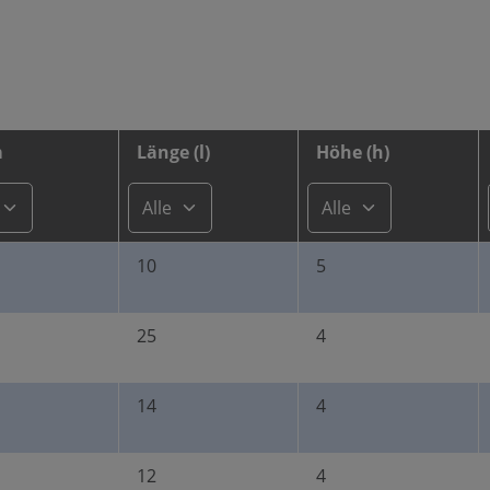
m
Länge (l)
Höhe (h)
10
5
25
4
14
4
12
4