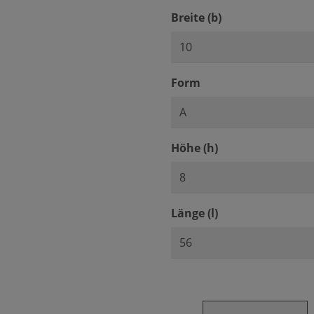
auswählen
Breite (b)
auswählen
Form
auswählen
Höhe (h)
auswählen
Länge (l)
Produkt Anzahl: Gib den ge