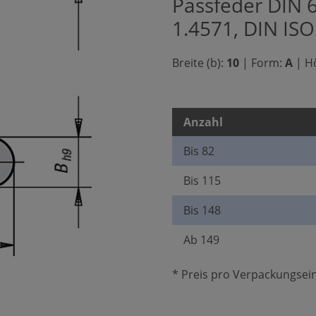
Passfeder DIN 6
1.4571, DIN IS
Breite (b):
10
|
Form:
A
|
Hö
Anzahl
Bis
82
Bis
115
Bis
148
Ab
149
* Preis pro Verpackungsein