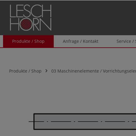
springen
Zur Hauptnavigation springen
Produkte / Shop
Anfrage / Kontakt
Service /
Produkte / Shop
03 Maschinenelemente / Vorrichtungsel
Bildergalerie überspringen