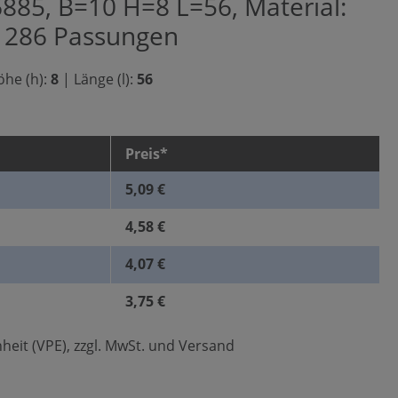
885, B=10 H=8 L=56, Material:
O 286 Passungen
he (h):
8
|
Länge (l):
56
Preis*
5,09 €
4,58 €
4,07 €
3,75 €
heit (VPE), zzgl. MwSt. und Versand