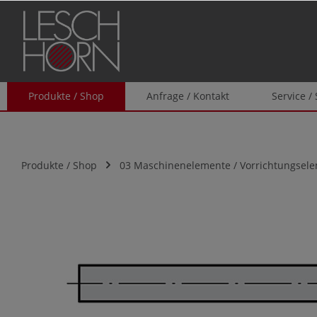
springen
Zur Hauptnavigation springen
Produkte / Shop
Anfrage / Kontakt
Service /
Produkte / Shop
03 Maschinenelemente / Vorrichtungsel
Bildergalerie überspringen