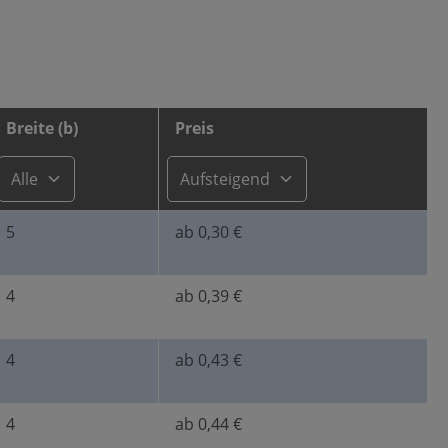
Breite (b)
Preis
5
ab 0,30 €
Leschhorn 6885 A Edelstahl rundstirnig Passfeder…
Breite (b): 6 ,
Form: A ,
Höhe (h): 6 ,
Länge (l): 45
4
ab 0,39 €
4
ab 0,43 €
kierten Felder sind Pflichtfelder.
4
ab 0,44 €