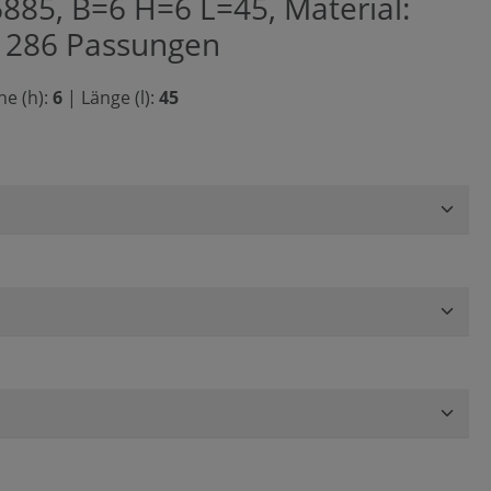
885, B=6 H=6 L=45, Material:
O 286 Passungen
e (h):
6
|
Länge (l):
45