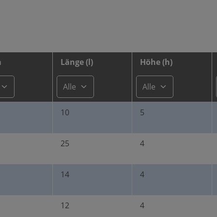
E-Mail-Adresse*
Nachricht
m
Länge (l)
Höhe (h)
Menge*
10
5
25
4
Nachricht
14
4
Die mit einem Stern (*) mar
12
4