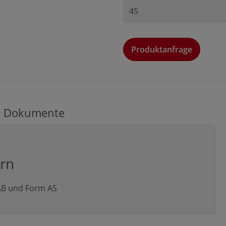
Produktanfrage
Produktanfrage
Anrede
Dokumente
Vorname*
ern
 AB und Form AS
Firma*