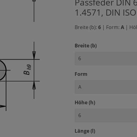
Passfeder DIN 6
1.4571, DIN IS
Breite (b):
6
|
Form:
A
|
Höh
auswählen
Breite (b)
auswählen
Form
auswählen
Höhe (h)
auswählen
Länge (l)