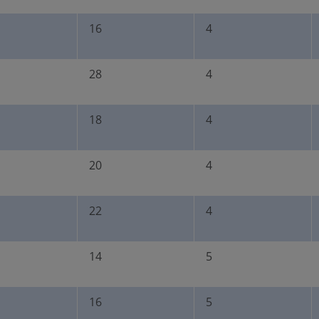
Senden
Abbrechen
16
4
(Produktnummer: 1027381
28
4
18
4
20
4
22
4
14
5
16
5