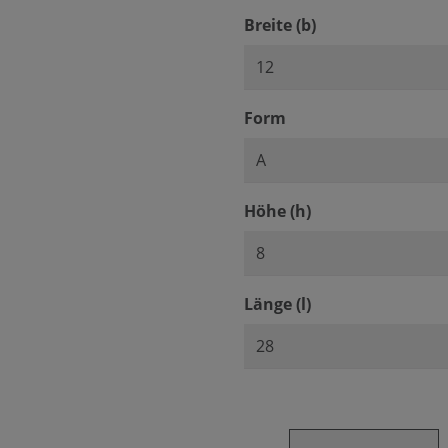
auswählen
Breite (b)
auswählen
Form
auswählen
Höhe (h)
auswählen
Länge (l)
Produkt Anzahl: Gib den ge