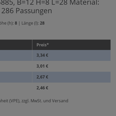
6885, B=12 H=8 L=28 Material:
O 286 Passungen
he (h):
8
|
Länge (l):
28
Preis*
3,34 €
3,01 €
2,67 €
2,46 €
heit (VPE), zzgl. MwSt. und Versand