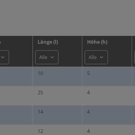
m
Länge (l)
Höhe (h)
10
5
25
4
14
4
12
4