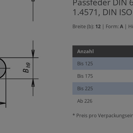
Passfeder DIN 
1.4571, DIN IS
Breite (b):
12
|
Form:
A
|
Hö
Anzahl
Bis
125
Bis
175
Bis
225
Ab
226
* Preis pro Verpackungsein