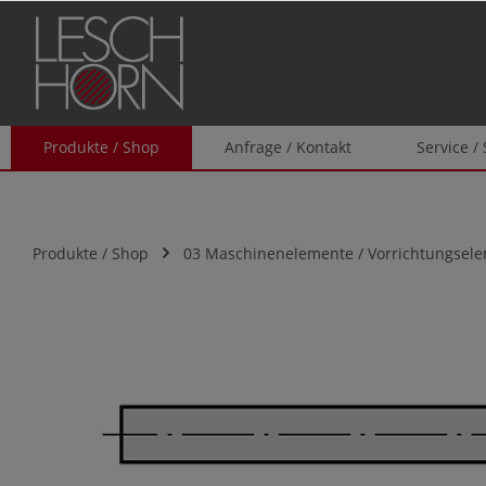
springen
Zur Hauptnavigation springen
Produkte / Shop
Anfrage / Kontakt
Service /
Produkte / Shop
03 Maschinenelemente / Vorrichtungsel
Bildergalerie überspringen