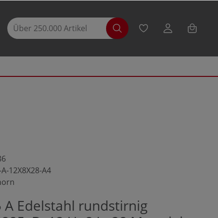
86
-A-12X8X28-A4
horn
A Edelstahl rundstirnig