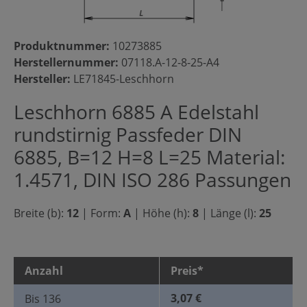
Produktnummer:
10273885
Herstellernummer:
07118.A-12-8-25-A4
Hersteller:
LE71845-Leschhorn
Leschhorn 6885 A Edelstahl
rundstirnig Passfeder DIN
6885, B=12 H=8 L=25 Material:
1.4571, DIN ISO 286 Passungen
Breite (b):
12
|
Form:
A
|
Höhe (h):
8
|
Länge (l):
25
Anzahl
Preis*
3,07 €
Bis
136