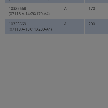
10325668
A
170
(07118.A-14X9X170-A4)
10325669
A
200
(07118.A-18X11X200-A4)