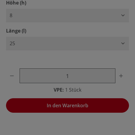
auswählen
Höhe (h)
auswählen
Länge (l)
Produkt Anzahl: Gib den gewünschten Wert ein oder benu
VPE:
1 Stück
In den Warenkorb