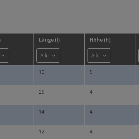
E-Mail-Adresse*
Nachricht
m
Länge (l)
Höhe (h)
Menge*
10
5
25
4
Nachricht
14
4
Die mit einem Stern (*) mar
12
4