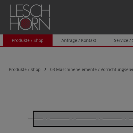
springen
Zur Hauptnavigation springen
Produkte / Shop
Anfrage / Kontakt
Service /
Produkte / Shop
03 Maschinenelemente / Vorrichtungsel
Bildergalerie überspringen