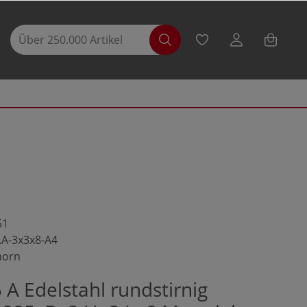
51
.A-3x3x8-A4
horn
A Edelstahl rundstirnig