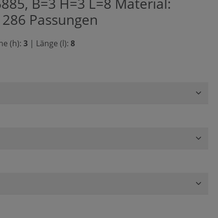
885, B=3 H=3 L=8 Material:
O 286 Passungen
e (h):
3
|
Länge (l):
8