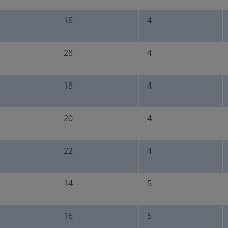
Senden
Abbrechen
16
4
(Produktnummer: 1027385
28
4
18
4
20
4
22
4
14
5
16
5