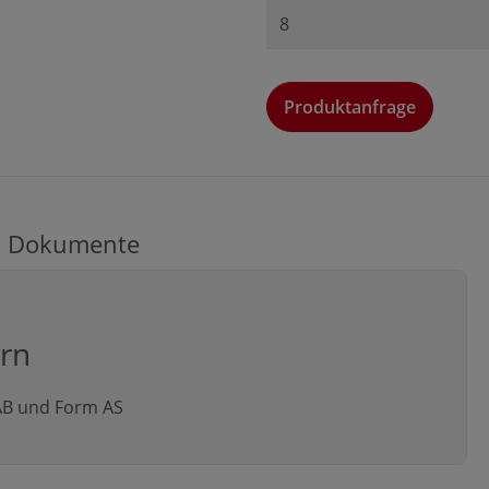
Produktanfrage
Produktanfrage
Anrede
Dokumente
Vorname*
ern
 AB und Form AS
Firma*