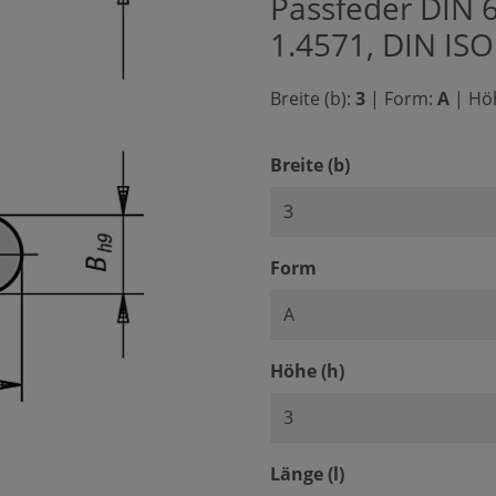
Passfeder DIN 6
1.4571, DIN IS
Breite (b):
3
|
Form:
A
|
Höh
auswählen
Breite (b)
auswählen
Form
auswählen
Höhe (h)
auswählen
Länge (l)