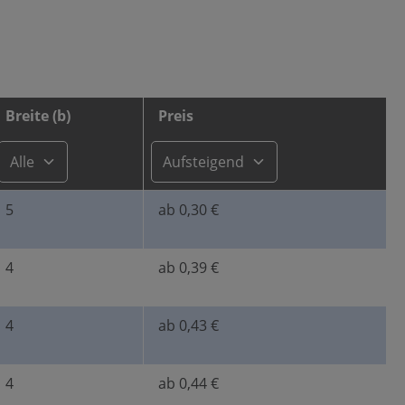
Breite (b)
Preis
5
ab 0,30 €
Leschhorn 6885 A Edelstahl rundstirnig Passfeder…
Breite (b): 3 ,
Form: A ,
Höhe (h): 3 ,
Länge (l): 8
4
ab 0,39 €
4
ab 0,43 €
kierten Felder sind Pflichtfelder.
4
ab 0,44 €