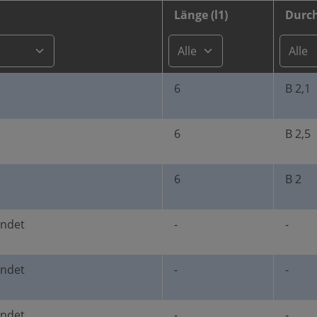
Länge (l1)
Durch
6
B 2,1
6
B 2,5
6
B 2
undet
-
-
undet
-
-
undet
-
-