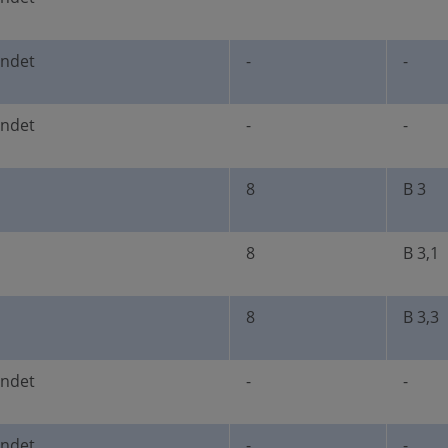
undet
-
-
undet
-
-
8
B 3
8
B 3,1
8
B 3,3
undet
-
-
undet
-
-