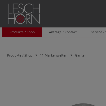
springen
Zur Hauptnavigation springen
Produkte / Shop
Anfrage / Kontakt
Service /
Produkte / Shop
11 Markenwelten
Ganter
Bildergalerie überspringen