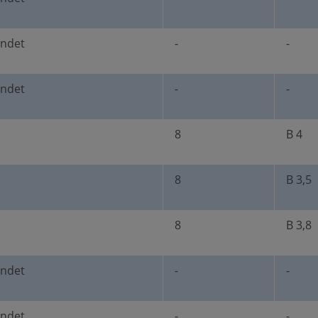
undet
-
-
undet
-
-
8
B 4
8
B 3,5
8
B 3,8
undet
-
-
undet
-
-