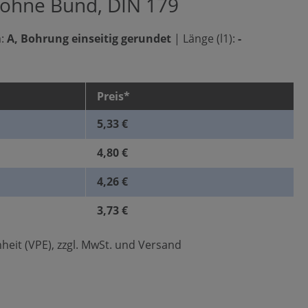
 ohne Bund, DIN 179
:
A, Bohrung einseitig gerundet
|
Länge (l1):
-
Preis*
5,33 €
4,80 €
4,26 €
3,73 €
heit (VPE), zzgl. MwSt. und Versand
len