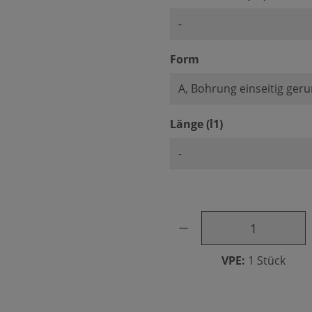
auswählen
Form
auswählen
Länge (l1)
Produkt Anzahl: Gib den ge
VPE:
1 Stück