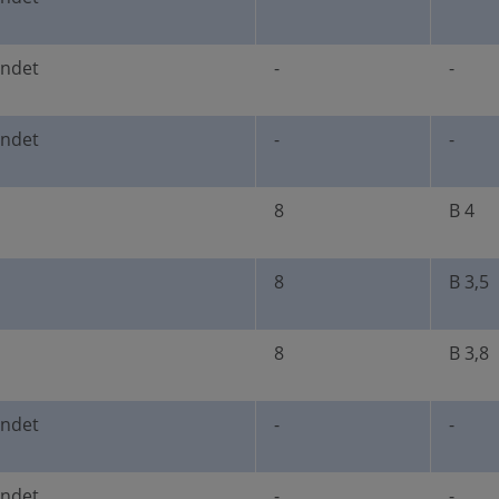
undet
-
-
undet
-
-
8
B 4
8
B 3,5
8
B 3,8
undet
-
-
undet
-
-