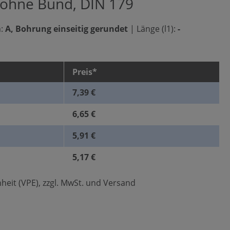
 ohne Bund, DIN 179
:
A, Bohrung einseitig gerundet
|
Länge (l1):
-
Preis*
7,39 €
6,65 €
5,91 €
5,17 €
heit (VPE), zzgl. MwSt. und Versand
len