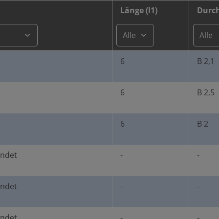
Länge (l1)
Durch
6
B 2,1
6
B 2,5
6
B 2
undet
-
-
undet
-
-
undet
-
-