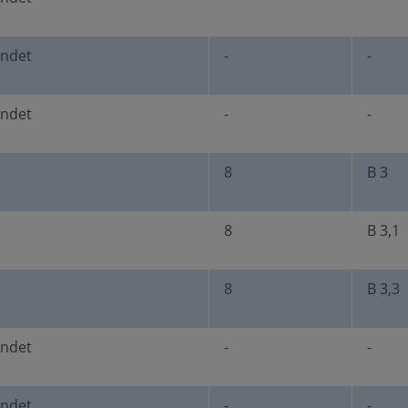
undet
-
-
undet
-
-
8
B 3
8
B 3,1
8
B 3,3
undet
-
-
undet
-
-