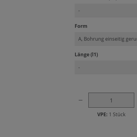
auswählen
Form
auswählen
Länge (l1)
Produkt Anzahl: Gib den ge
VPE:
1 Stück