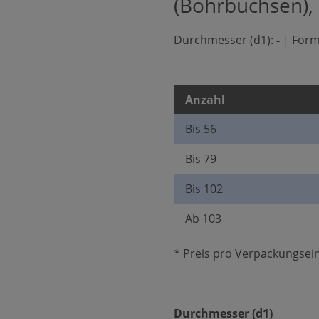
(Bohrbuchsen),
Durchmesser (d1):
-
|
Form
Anzahl
Bis
56
Bis
79
Bis
102
Ab
103
* Preis pro Verpackungsein
auswäh
Durchmesser (d1)