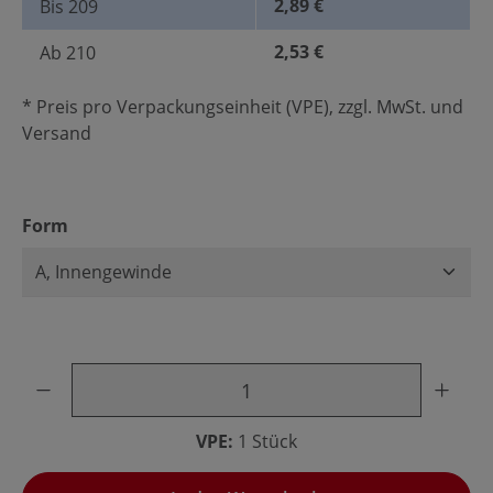
2,89 €
Bis
209
2,53 €
Ab
210
* Preis pro Verpackungseinheit (VPE), zzgl. MwSt. und
Versand
auswählen
Form
Produkt Anzahl: Gib den gewünschten Wert ein oder benu
VPE:
1 Stück