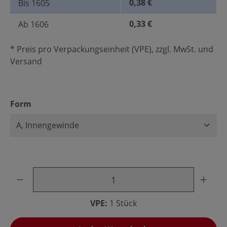
0,38 €
Bis
1605
0,33 €
Ab
1606
* Preis pro Verpackungseinheit (VPE), zzgl. MwSt. und
Versand
auswählen
Form
Produkt Anzahl: Gib den gewünschten Wert ein oder benu
VPE:
1 Stück