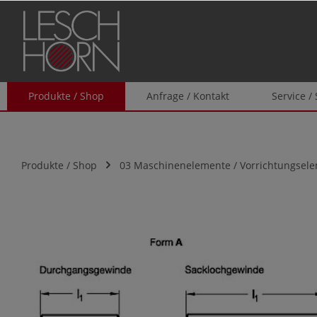
springen
Zur Hauptnavigation springen
Produkte / Shop
Anfrage / Kontakt
Service /
Produkte / Shop
03 Maschinenelemente / Vorrichtungsel
Bildergalerie überspringen