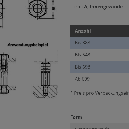
Form:
A, Innengewinde
Anzahl
Bis
388
Bis
543
Bis
698
Ab
699
* Preis pro Verpackungsein
auswählen
Form