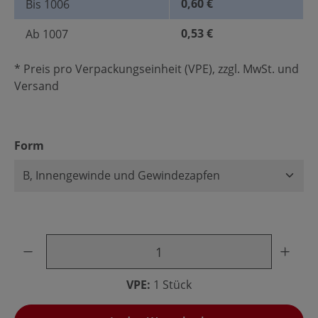
0,60 €
Bis
1006
0,53 €
Ab
1007
* Preis pro Verpackungseinheit (VPE), zzgl. MwSt. und
Versand
auswählen
Form
Produkt Anzahl: Gib den gewünschten Wert ein oder benu
VPE:
1 Stück