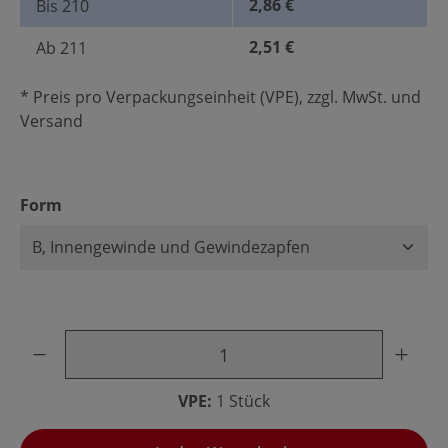
2,86 €
Bis
210
2,51 €
Ab
211
* Preis pro Verpackungseinheit (VPE), zzgl. MwSt. und
Versand
auswählen
Form
Produkt Anzahl: Gib den gewünschten Wert ein oder benu
VPE:
1 Stück