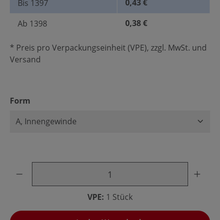
0,43 €
Bis
1397
0,38 €
Ab
1398
* Preis pro Verpackungseinheit (VPE), zzgl. MwSt. und
Versand
auswählen
Form
Produkt Anzahl: Gib den gewünschten Wert ein oder benu
VPE:
1 Stück