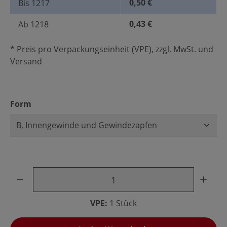
0,50 €
Bis
1217
0,43 €
Ab
1218
* Preis pro Verpackungseinheit (VPE), zzgl. MwSt. und
Versand
auswählen
Form
Produkt Anzahl: Gib den gewünschten Wert ein oder benu
VPE:
1 Stück