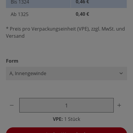
0,46 €
Bis
1324
0,40 €
Ab
1325
* Preis pro Verpackungseinheit (VPE), zzgl. MwSt. und
Versand
auswählen
Form
Produkt Anzahl: Gib den gewünschten Wert ein oder benu
VPE:
1 Stück