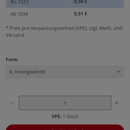
0,58 €
Bis
1033
0,51 €
Ab
1034
* Preis pro Verpackungseinheit (VPE), zzgl. MwSt. und
Versand
auswählen
Form
Produkt Anzahl: Gib den gewünschten Wert ein oder benu
VPE:
1 Stück