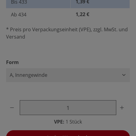
1,39 €
Bis
433
1,22 €
Ab
434
* Preis pro Verpackungseinheit (VPE), zzgl. MwSt. und
Versand
auswählen
Form
Produkt Anzahl: Gib den gewünschten Wert ein oder benu
VPE:
1 Stück