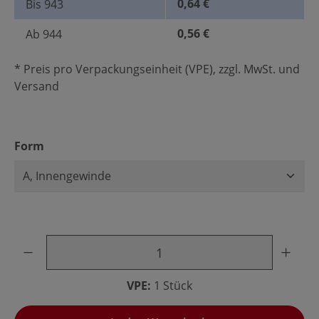
0,64 €
Bis
943
0,56 €
Ab
944
* Preis pro Verpackungseinheit (VPE), zzgl. MwSt. und
Versand
auswählen
Form
Produkt Anzahl: Gib den gewünschten Wert ein oder benu
VPE:
1 Stück