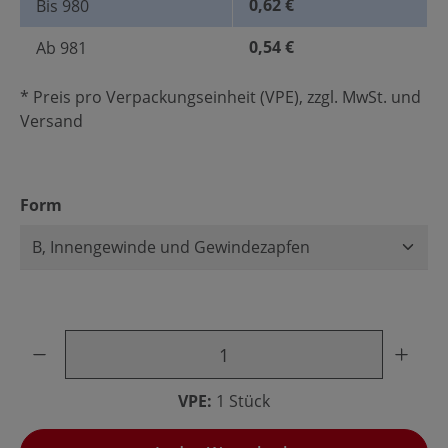
0,62 €
Bis
980
0,54 €
Ab
981
* Preis pro Verpackungseinheit (VPE), zzgl. MwSt. und
Versand
auswählen
Form
Produkt Anzahl: Gib den gewünschten Wert ein oder benu
VPE:
1 Stück