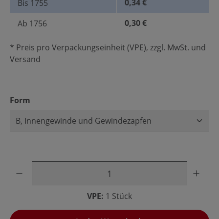
0,34 €
Bis
1755
0,30 €
Ab
1756
* Preis pro Verpackungseinheit (VPE), zzgl. MwSt. und
Versand
auswählen
Form
Produkt Anzahl: Gib den gewünschten Wert ein oder benu
VPE:
1 Stück