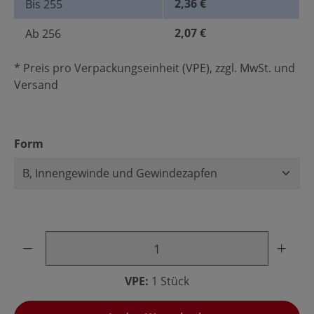
2,36 €
Bis
255
2,07 €
Ab
256
* Preis pro Verpackungseinheit (VPE), zzgl. MwSt. und
Versand
auswählen
Form
Produkt Anzahl: Gib den gewünschten Wert ein oder benu
VPE:
1 Stück