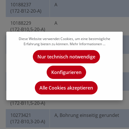
10188237
A
(172-B12-20-A)
10188229
A
(172-B10,5-20-A)
Diese Website verwendet Cookies, um eine bestmögliche
10188232
A
Erfahrung bieten zu können.
Mehr Informationen ...
(172-B11-20-A)
Nur technisch notwendige
10188227
A
(172-B10,2-20-A)
Konfigurieren
10188233
A
(172-B11,8-20-A)
Alle Cookies akzeptieren
10188235
A
(172-B11,5-20-A)
10273421
A, Bohrung einseitig gerundet
(172-B10,3-20-A)