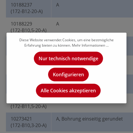
10188237
A
(172-B12-20-A)
10188229
A
(172-B10,5-20-A)
Diese Website verwendet Cookies, um eine bestmögliche
10188232
A
Erfahrung bieten zu können.
Mehr Informationen ...
(172-B11-20-A)
Nur technisch notwendige
10188227
A
(172-B10,2-20-A)
Konfigurieren
10188233
A
(172-B11,8-20-A)
Alle Cookies akzeptieren
10188235
A
(172-B11,5-20-A)
10273421
A, Bohrung einseitig gerundet
(172-B10,3-20-A)