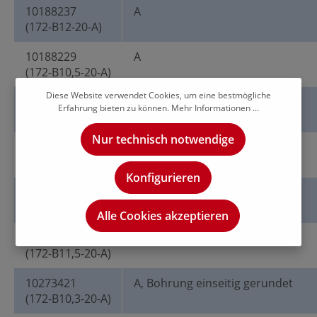
10188237
A
(172-B12-20-A)
10188229
A
(172-B10,5-20-A)
Diese Website verwendet Cookies, um eine bestmögliche
10188232
A
Erfahrung bieten zu können.
Mehr Informationen ...
(172-B11-20-A)
Nur technisch notwendige
10188227
A
(172-B10,2-20-A)
Konfigurieren
10188233
A
(172-B11,8-20-A)
Alle Cookies akzeptieren
10188235
A
(172-B11,5-20-A)
10273421
A, Bohrung einseitig gerundet
(172-B10,3-20-A)