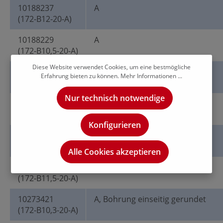
10188237
A
(172-B12-20-A)
10188229
A
(172-B10,5-20-A)
Diese Website verwendet Cookies, um eine bestmögliche
10188232
A
Erfahrung bieten zu können.
Mehr Informationen ...
(172-B11-20-A)
Nur technisch notwendige
10188227
A
(172-B10,2-20-A)
Konfigurieren
10188233
A
(172-B11,8-20-A)
Alle Cookies akzeptieren
10188235
A
(172-B11,5-20-A)
10273421
A, Bohrung einseitig gerundet
(172-B10,3-20-A)