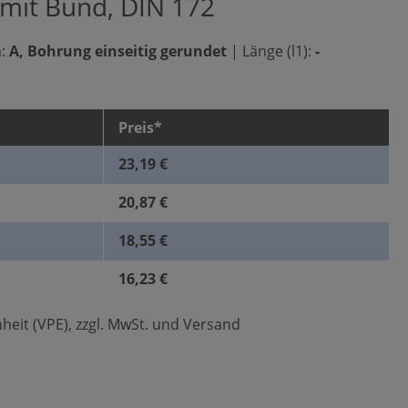
 mit Bund, DIN 172
:
A, Bohrung einseitig gerundet
|
Länge (l1):
-
Preis*
23,19 €
20,87 €
18,55 €
16,23 €
heit (VPE), zzgl. MwSt. und Versand
len