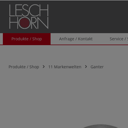
springen
Zur Hauptnavigation springen
Produkte / Shop
Anfrage / Kontakt
Service /
Produkte / Shop
11 Markenwelten
Ganter
Bildergalerie überspringen