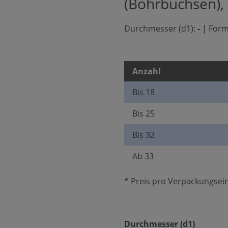
(Bohrbuchsen),
Durchmesser (d1):
-
|
Form
Anzahl
Bis
18
Bis
25
Bis
32
Ab
33
* Preis pro Verpackungsein
auswäh
Durchmesser (d1)