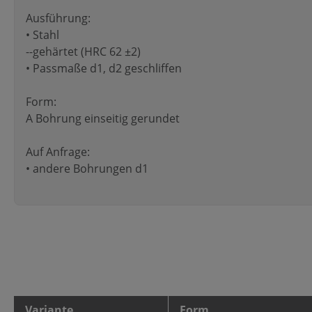
Ausführung:
• Stahl
--gehärtet (HRC 62 ±2)
• Passmaße d1, d2 geschliffen
Form:
A Bohrung einseitig gerundet
Auf Anfrage:
• andere Bohrungen d1
Variante
Form