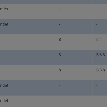
undet
-
-
undet
-
-
8
B 4
8
B 3,5
8
B 3,8
undet
-
-
undet
-
-