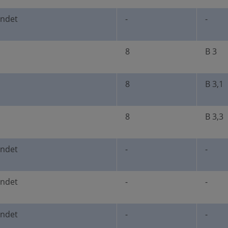
undet
-
-
8
B 3
8
B 3,1
8
B 3,3
undet
-
-
undet
-
-
undet
-
-