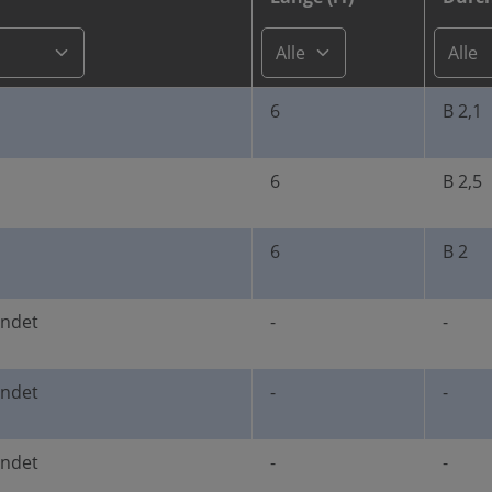
6
B 2,1
6
B 2,5
6
B 2
undet
-
-
undet
-
-
undet
-
-