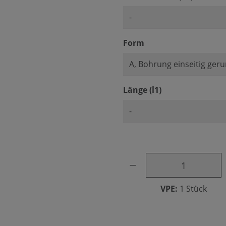
auswählen
Form
auswählen
Länge (l1)
Produkt Anzahl: Gib den ge
VPE:
1 Stück