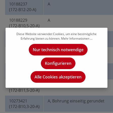
10188237
A
(172-B12-20-A)
10188229
A
(172-B10,5-20-A)
Diese Website verwendet Cookies, um eine bestmögliche
10188232
A
Erfahrung bieten zu können.
Mehr Informationen ...
(172-B11-20-A)
Nur technisch notwendige
10188227
A
(172-B10,2-20-A)
Konfigurieren
10188233
A
(172-B11,8-20-A)
Alle Cookies akzeptieren
10188235
A
(172-B11,5-20-A)
10273421
A, Bohrung einseitig gerundet
(172-B10,3-20-A)