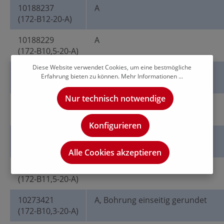
10188237
A
(172-B12-20-A)
10188229
A
(172-B10,5-20-A)
Diese Website verwendet Cookies, um eine bestmögliche
10188232
A
Erfahrung bieten zu können.
Mehr Informationen ...
(172-B11-20-A)
Nur technisch notwendige
10188227
A
(172-B10,2-20-A)
Konfigurieren
10188233
A
(172-B11,8-20-A)
Alle Cookies akzeptieren
10188235
A
(172-B11,5-20-A)
10273421
A, Bohrung einseitig gerundet
(172-B10,3-20-A)