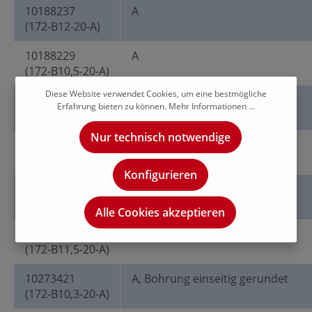
10188237
A
(172-B12-20-A)
10188229
A
(172-B10,5-20-A)
Diese Website verwendet Cookies, um eine bestmögliche
10188232
A
Erfahrung bieten zu können.
Mehr Informationen ...
(172-B11-20-A)
Nur technisch notwendige
10188227
A
(172-B10,2-20-A)
Konfigurieren
10188233
A
(172-B11,8-20-A)
Alle Cookies akzeptieren
10188235
A
(172-B11,5-20-A)
10273421
A, Bohrung einseitig gerundet
(172-B10,3-20-A)