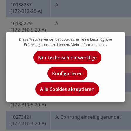
10188237
A
(172-B12-20-A)
10188229
A
(172-B10,5-20-A)
Diese Website verwendet Cookies, um eine bestmögliche
10188232
A
Erfahrung bieten zu können.
Mehr Informationen ...
(172-B11-20-A)
Nur technisch notwendige
10188227
A
(172-B10,2-20-A)
Konfigurieren
10188233
A
(172-B11,8-20-A)
Alle Cookies akzeptieren
10188235
A
(172-B11,5-20-A)
10273421
A, Bohrung einseitig gerundet
(172-B10,3-20-A)