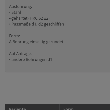
Ausführung:
• Stahl
--gehärtet (HRC 62 ±2)
• Passmaße d1, d2 geschliffen
Form:
A Bohrung einseitig gerundet
Auf Anfrage:
• andere Bohrungen d1
Variante
Form