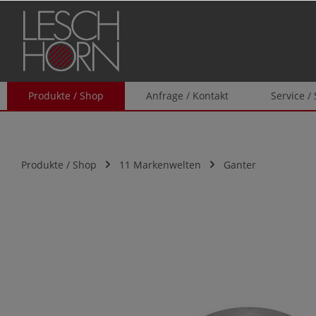
springen
Zur Hauptnavigation springen
Produkte / Shop
Anfrage / Kontakt
Service /
Produkte / Shop
11 Markenwelten
Ganter
Bildergalerie überspringen