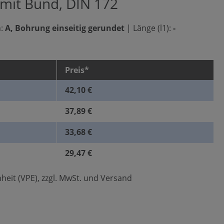
 mit Bund, DIN 172
:
A, Bohrung einseitig gerundet
|
Länge (l1):
-
Preis*
42,10 €
37,89 €
33,68 €
29,47 €
heit (VPE), zzgl. MwSt. und Versand
len