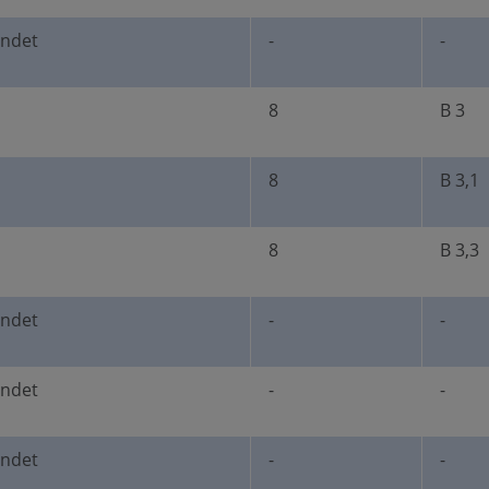
undet
-
-
8
B 3
8
B 3,1
8
B 3,3
undet
-
-
undet
-
-
undet
-
-