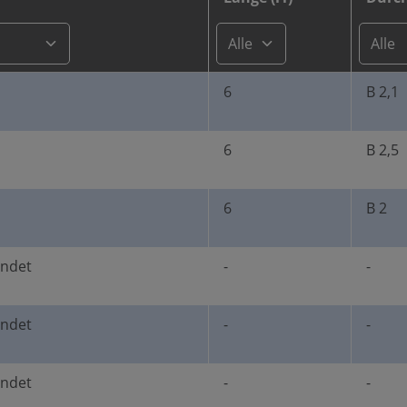
6
B 2,1
6
B 2,5
6
B 2
undet
-
-
undet
-
-
undet
-
-