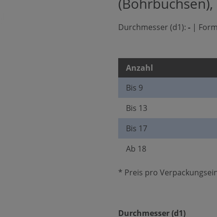
(Bohrbuchsen),
Durchmesser (d1):
-
|
Form
Anzahl
Bis
9
Bis
13
Bis
17
Ab
18
* Preis pro Verpackungsein
auswäh
Durchmesser (d1)