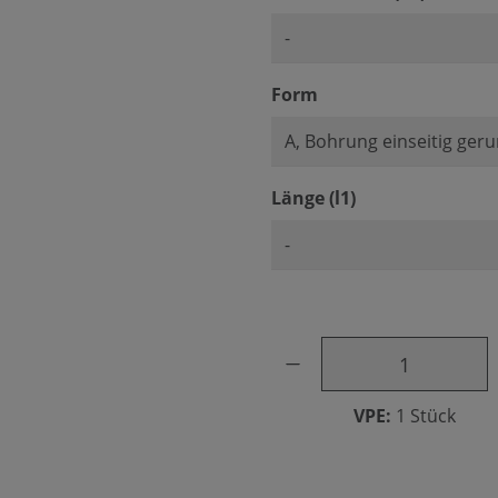
auswählen
Form
auswählen
Länge (l1)
Produkt Anzahl: Gib den ge
VPE:
1 Stück