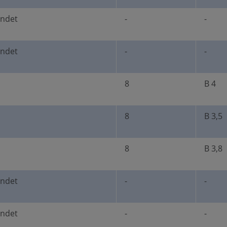
undet
-
-
undet
-
-
8
B 4
8
B 3,5
8
B 3,8
undet
-
-
undet
-
-