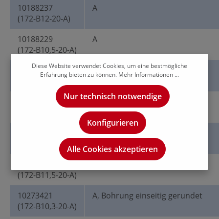
10188237
A
(172-B12-20-A)
10188229
A
(172-B10,5-20-A)
Diese Website verwendet Cookies, um eine bestmögliche
10188232
A
Erfahrung bieten zu können.
Mehr Informationen ...
(172-B11-20-A)
Nur technisch notwendige
10188227
A
(172-B10,2-20-A)
Konfigurieren
10188233
A
(172-B11,8-20-A)
Alle Cookies akzeptieren
10188235
A
(172-B11,5-20-A)
10273421
A, Bohrung einseitig gerundet
(172-B10,3-20-A)