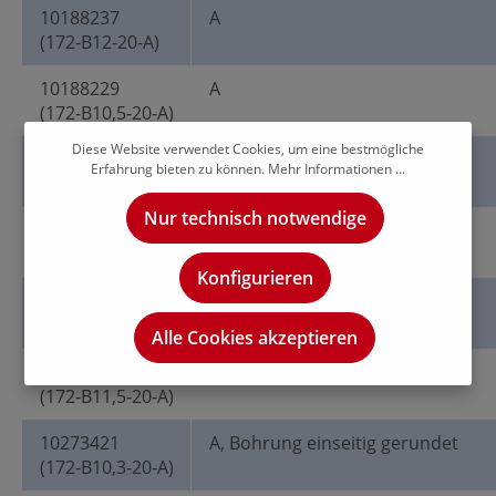
10188237
A
(172-B12-20-A)
10188229
A
(172-B10,5-20-A)
Diese Website verwendet Cookies, um eine bestmögliche
10188232
A
Erfahrung bieten zu können.
Mehr Informationen ...
(172-B11-20-A)
Nur technisch notwendige
10188227
A
(172-B10,2-20-A)
Konfigurieren
10188233
A
(172-B11,8-20-A)
Alle Cookies akzeptieren
10188235
A
(172-B11,5-20-A)
10273421
A, Bohrung einseitig gerundet
(172-B10,3-20-A)