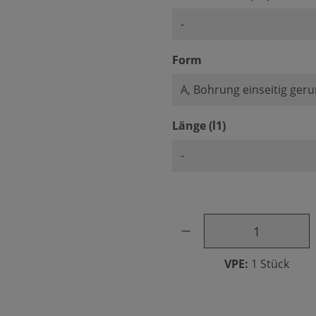
auswählen
Form
auswählen
Länge (l1)
Produkt Anzahl: Gib den ge
VPE:
1 Stück