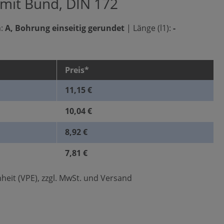
 mit Bund, DIN 172
:
A, Bohrung einseitig gerundet
|
Länge (l1):
-
Preis*
11,15 €
10,04 €
8,92 €
7,81 €
heit (VPE), zzgl. MwSt. und Versand
len