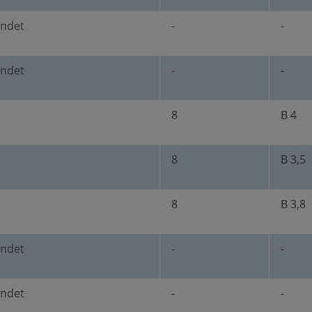
undet
-
-
undet
-
-
8
B 4
8
B 3,5
8
B 3,8
undet
-
-
undet
-
-