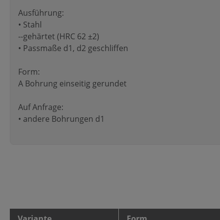
Ausführung:
• Stahl
--gehärtet (HRC 62 ±2)
• Passmaße d1, d2 geschliffen
Form:
A Bohrung einseitig gerundet
Auf Anfrage:
• andere Bohrungen d1
Variante
Form