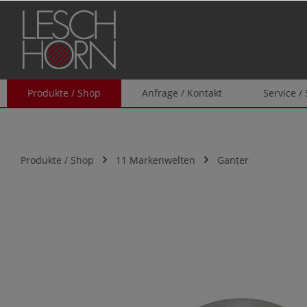
springen
Zur Hauptnavigation springen
Produkte / Shop
Anfrage / Kontakt
Service /
Produkte / Shop
11 Markenwelten
Ganter
Bildergalerie überspringen