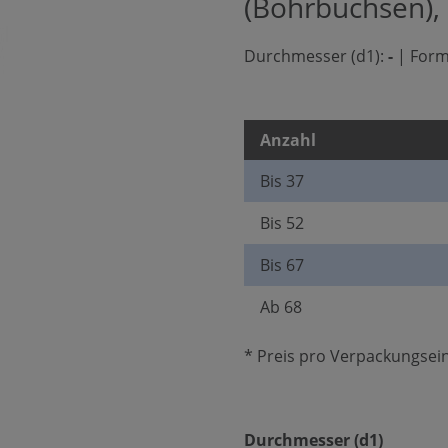
(Bohrbuchsen),
Durchmesser (d1):
-
|
Form
Anzahl
Bis
37
Bis
52
Bis
67
Ab
68
* Preis pro Verpackungsein
auswäh
Durchmesser (d1)