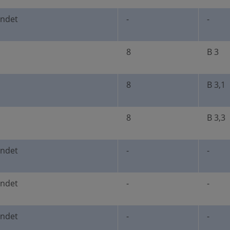
undet
-
-
8
B 3
8
B 3,1
8
B 3,3
undet
-
-
undet
-
-
undet
-
-