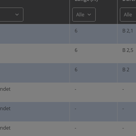
6
B 2,1
6
B 2,5
6
B 2
undet
-
-
undet
-
-
undet
-
-