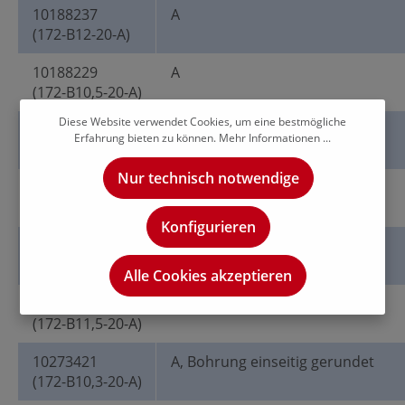
10188237
A
(172-B12-20-A)
10188229
A
(172-B10,5-20-A)
Diese Website verwendet Cookies, um eine bestmögliche
10188232
A
Erfahrung bieten zu können.
Mehr Informationen ...
(172-B11-20-A)
Nur technisch notwendige
10188227
A
(172-B10,2-20-A)
Konfigurieren
10188233
A
(172-B11,8-20-A)
Alle Cookies akzeptieren
10188235
A
(172-B11,5-20-A)
10273421
A, Bohrung einseitig gerundet
(172-B10,3-20-A)