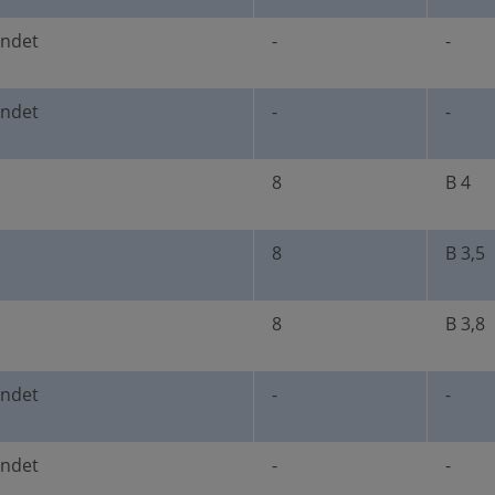
undet
-
-
undet
-
-
8
B 4
8
B 3,5
8
B 3,8
undet
-
-
undet
-
-