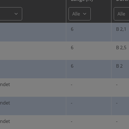
6
B 2,1
6
B 2,5
6
B 2
undet
-
-
undet
-
-
undet
-
-