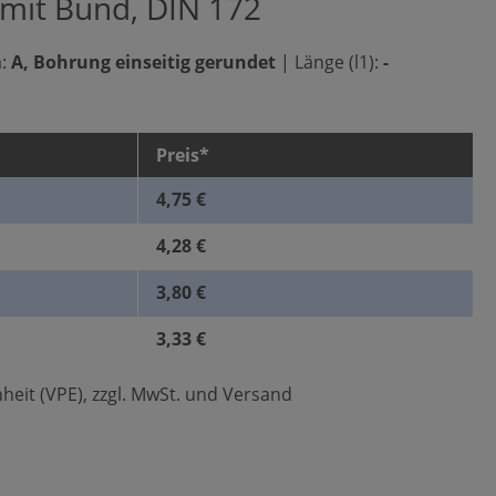
 mit Bund, DIN 172
:
A, Bohrung einseitig gerundet
|
Länge (l1):
-
Preis*
4,75 €
4,28 €
3,80 €
3,33 €
heit (VPE), zzgl. MwSt. und Versand
len