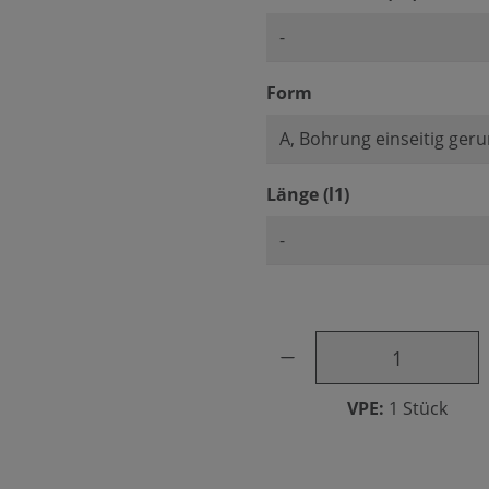
auswählen
Form
auswählen
Länge (l1)
Produkt Anzahl: Gib den ge
VPE:
1 Stück