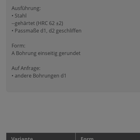
Ausführung:
• Stahl
--gehärtet (HRC 62 ±2)
• Passmaße d1, d2 geschliffen
Form:
A Bohrung einseitig gerundet
Auf Anfrage:
• andere Bohrungen d1
Variante
Form