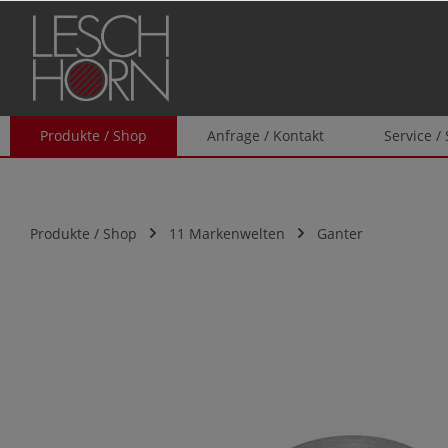
springen
Zur Hauptnavigation springen
Produkte / Shop
Anfrage / Kontakt
Service /
Produkte / Shop
11 Markenwelten
Ganter
Bildergalerie überspringen