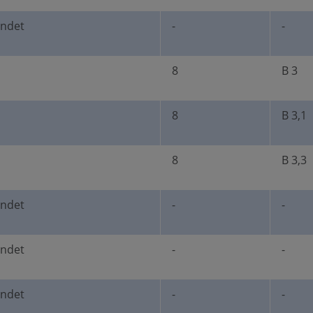
undet
-
-
8
B 3
8
B 3,1
8
B 3,3
undet
-
-
undet
-
-
undet
-
-