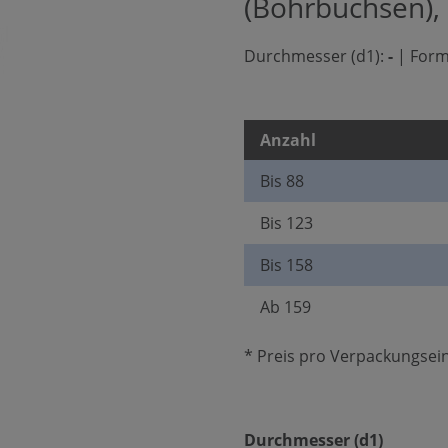
(Bohrbuchsen),
Durchmesser (d1):
-
|
Form
Anzahl
Bis
88
Bis
123
Bis
158
Ab
159
* Preis pro Verpackungsein
auswäh
Durchmesser (d1)