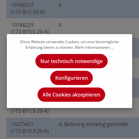
10188237
A
(172-B12-20-A)
10188229
A
(172-B10,5-20-A)
Diese Website verwendet Cookies, um eine bestmögliche
10188232
A
Erfahrung bieten zu können.
Mehr Informationen ...
(172-B11-20-A)
Nur technisch notwendige
10188227
A
(172-B10,2-20-A)
Konfigurieren
10188233
A
(172-B11,8-20-A)
Alle Cookies akzeptieren
10188235
A
(172-B11,5-20-A)
10273421
A, Bohrung einseitig gerundet
(172-B10,3-20-A)