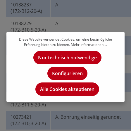
10188237
A
(172-B12-20-A)
10188229
A
(172-B10,5-20-A)
Diese Website verwendet Cookies, um eine bestmögliche
10188232
A
Erfahrung bieten zu können.
Mehr Informationen ...
(172-B11-20-A)
Nur technisch notwendige
10188227
A
(172-B10,2-20-A)
Konfigurieren
10188233
A
(172-B11,8-20-A)
Alle Cookies akzeptieren
10188235
A
(172-B11,5-20-A)
10273421
A, Bohrung einseitig gerundet
(172-B10,3-20-A)