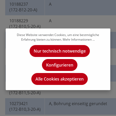
10188237
A
(172-B12-20-A)
10188229
A
(172-B10,5-20-A)
Diese Website verwendet Cookies, um eine bestmögliche
10188232
A
Erfahrung bieten zu können.
Mehr Informationen ...
(172-B11-20-A)
Nur technisch notwendige
10188227
A
(172-B10,2-20-A)
Konfigurieren
10188233
A
(172-B11,8-20-A)
Alle Cookies akzeptieren
10188235
A
(172-B11,5-20-A)
10273421
A, Bohrung einseitig gerundet
(172-B10,3-20-A)