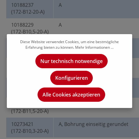
10188237
A
(172-B12-20-A)
10188229
A
(172-B10,5-20-A)
Diese Website verwendet Cookies, um eine bestmögliche
10188232
A
Erfahrung bieten zu können.
Mehr Informationen ...
(172-B11-20-A)
Nur technisch notwendige
10188227
A
(172-B10,2-20-A)
Konfigurieren
10188233
A
(172-B11,8-20-A)
Alle Cookies akzeptieren
10188235
A
(172-B11,5-20-A)
10273421
A, Bohrung einseitig gerundet
(172-B10,3-20-A)