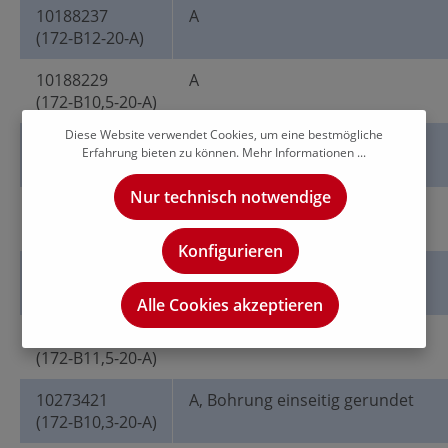
10188237
A
(172-B12-20-A)
10188229
A
(172-B10,5-20-A)
Diese Website verwendet Cookies, um eine bestmögliche
10188232
A
Erfahrung bieten zu können.
Mehr Informationen ...
(172-B11-20-A)
Nur technisch notwendige
10188227
A
(172-B10,2-20-A)
Konfigurieren
10188233
A
(172-B11,8-20-A)
Alle Cookies akzeptieren
10188235
A
(172-B11,5-20-A)
10273421
A, Bohrung einseitig gerundet
(172-B10,3-20-A)