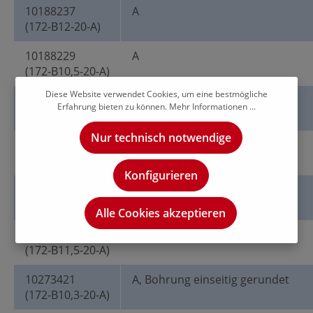
10188237
A
(172-B12-20-A)
10188229
A
(172-B10,5-20-A)
Diese Website verwendet Cookies, um eine bestmögliche
10188232
A
Erfahrung bieten zu können.
Mehr Informationen ...
(172-B11-20-A)
Nur technisch notwendige
10188227
A
(172-B10,2-20-A)
Konfigurieren
10188233
A
(172-B11,8-20-A)
Alle Cookies akzeptieren
10188235
A
(172-B11,5-20-A)
10273421
A, Bohrung einseitig gerundet
(172-B10,3-20-A)