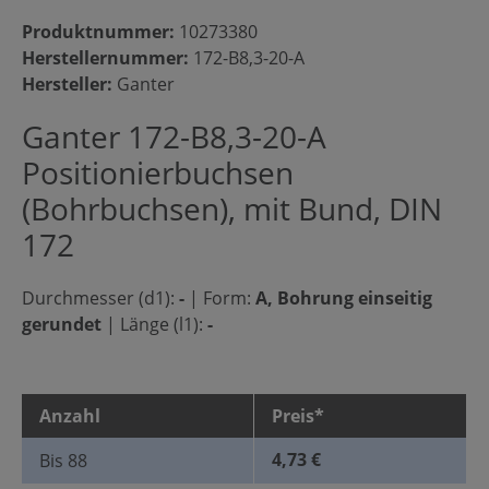
Produktnummer:
10273380
Herstellernummer:
172-B8,3-20-A
Hersteller:
Ganter
Ganter 172-B8,3-20-A
Positionierbuchsen
(Bohrbuchsen), mit Bund, DIN
172
Durchmesser (d1):
-
|
Form:
A, Bohrung einseitig
gerundet
|
Länge (l1):
-
Anzahl
Preis*
4,73 €
Bis
88