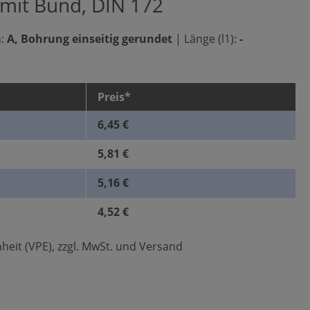
 mit Bund, DIN 172
:
A, Bohrung einseitig gerundet
|
Länge (l1):
-
Preis*
6,45 €
5,81 €
5,16 €
4,52 €
heit (VPE), zzgl. MwSt. und Versand
len