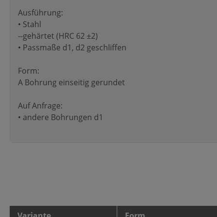
Ausführung:
• Stahl
--gehärtet (HRC 62 ±2)
• Passmaße d1, d2 geschliffen
Form:
A Bohrung einseitig gerundet
Auf Anfrage:
• andere Bohrungen d1
Variante
Form