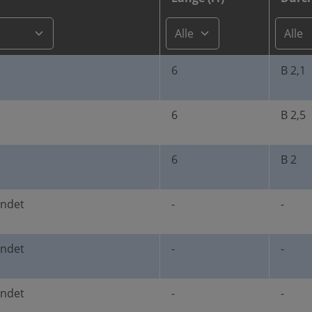
6
B 2,1
6
B 2,5
6
B 2
undet
-
-
undet
-
-
undet
-
-