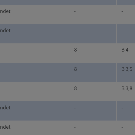
undet
-
-
undet
-
-
8
B 4
8
B 3,5
8
B 3,8
undet
-
-
undet
-
-