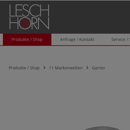
springen
Zur Hauptnavigation springen
Produkte / Shop
Anfrage / Kontakt
Service /
Produkte / Shop
11 Markenwelten
Ganter
Bildergalerie überspringen