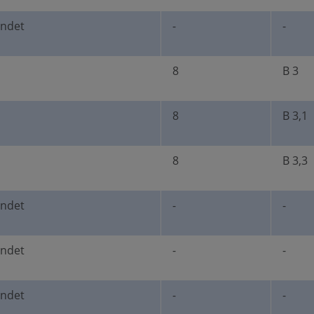
undet
-
-
8
B 3
8
B 3,1
8
B 3,3
undet
-
-
undet
-
-
undet
-
-