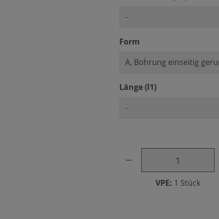
auswählen
Form
auswählen
Länge (l1)
Produkt Anzahl: Gib den ge
VPE:
1 Stück