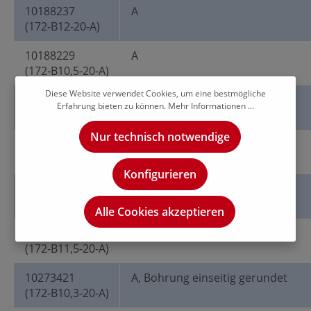
10188237
A
(172-B12-20-A)
10188229
A
(172-B10,5-20-A)
Diese Website verwendet Cookies, um eine bestmögliche
10188232
A
Erfahrung bieten zu können.
Mehr Informationen ...
(172-B11-20-A)
Nur technisch notwendige
10188227
A
(172-B10,2-20-A)
Konfigurieren
10188233
A
(172-B11,8-20-A)
Alle Cookies akzeptieren
10188235
A
(172-B11,5-20-A)
10273421
A, Bohrung einseitig gerundet
(172-B10,3-20-A)