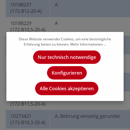
10188237
A
(172-B12-20-A)
10188229
A
(172-B10,5-20-A)
Diese Website verwendet Cookies, um eine bestmögliche
10188232
A
Erfahrung bieten zu können.
Mehr Informationen ...
(172-B11-20-A)
Nur technisch notwendige
10188227
A
(172-B10,2-20-A)
Konfigurieren
10188233
A
(172-B11,8-20-A)
Alle Cookies akzeptieren
10188235
A
(172-B11,5-20-A)
10273421
A, Bohrung einseitig gerundet
(172-B10,3-20-A)