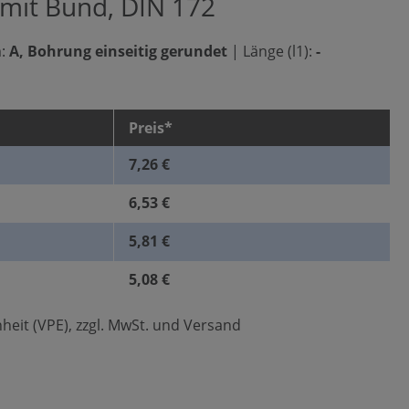
 mit Bund, DIN 172
:
A, Bohrung einseitig gerundet
|
Länge (l1):
-
Preis*
7,26 €
6,53 €
5,81 €
5,08 €
heit (VPE), zzgl. MwSt. und Versand
len