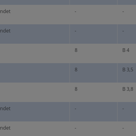
undet
-
-
undet
-
-
8
B 4
8
B 3,5
8
B 3,8
undet
-
-
undet
-
-