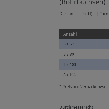
(Bohrbuchsen),
Durchmesser (d1):
-
|
Form
Anzahl
Bis
57
Bis
80
Bis
103
Ab
104
* Preis pro Verpackungsein
auswäh
Durchmesser (d1)