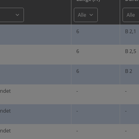
6
B 2,1
6
B 2,5
6
B 2
undet
-
-
undet
-
-
undet
-
-