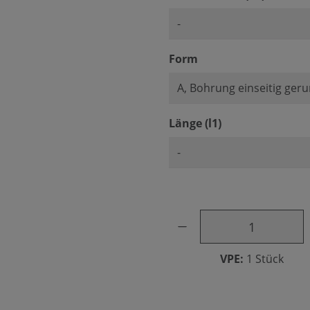
auswählen
Form
auswählen
Länge (l1)
Produkt Anzahl: Gib den ge
VPE:
1 Stück