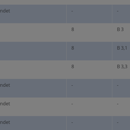
undet
-
-
8
B 3
8
B 3,1
8
B 3,3
undet
-
-
undet
-
-
undet
-
-