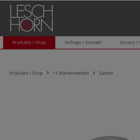
springen
Zur Hauptnavigation springen
Produkte / Shop
Anfrage / Kontakt
Service /
Produkte / Shop
11 Markenwelten
Ganter
Bildergalerie überspringen