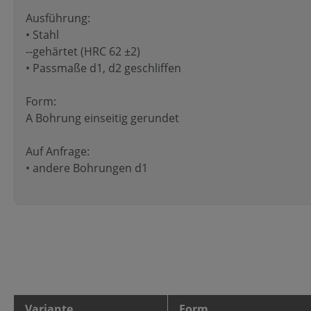
Ausführung:
• Stahl
--gehärtet (HRC 62 ±2)
• Passmaße d1, d2 geschliffen
Form:
A Bohrung einseitig gerundet
Auf Anfrage:
• andere Bohrungen d1
Variante
Form